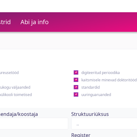
trid
Abi ja info
ureusetööd
digiteeritud perioodika
kaitsmisele minevad doktoritööd
ukogu väljaanded
standardid
ülikooli toimetised
uuringuaruanded
hendaja/koostaja
Struktuuriüksus
Register