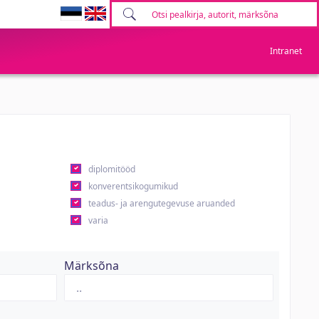
Intranet
diplomitööd
konverentsikogumikud
teadus- ja arengutegevuse aruanded
varia
Märksõna