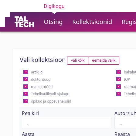
Digikogu
Otsing
Kollektsioonid
Regis
Vali kollektsioon
vali kõik
eemalda valik
artiklid
bakala
doktoritööd
IOP
magistritööd
raamat
Tehnikaülikooli ajalugu
Tehnika
õpikud ja õppevahendid
Pealkiri
Autor/ju
Aasta
Reasta