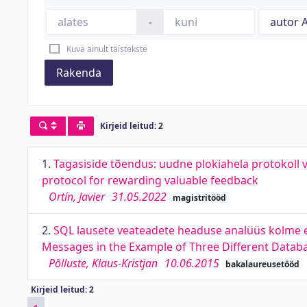
-
Kuva ainult täistekste
Rakenda
Kirjeid leitud: 2
1.
Tagasiside tõendus: uudne plokiahela protokoll 
protocol for rewarding valuable feedback
Ortín, Javier
31.05.2022
magistritööd
2.
SQL lausete veateadete headuse analüüs kolme e
Messages in the Example of Three Different Dat
Põlluste, Klaus-Kristjan
10.06.2015
bakalaureusetööd
Kirjeid leitud: 2