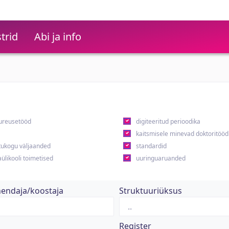
trid
Abi ja info
ureusetööd
digiteeritud perioodika
kaitsmisele minevad doktoritööd
ukogu väljaanded
standardid
ülikooli toimetised
uuringuaruanded
hendaja/koostaja
Struktuuriüksus
Register