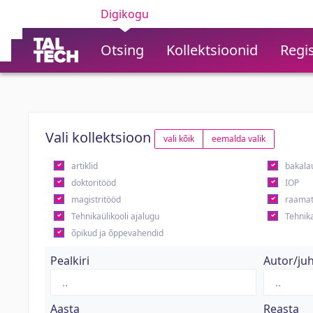
Digikogu
Otsing
Kollektsioonid
Regis
Vali kollektsioon
vali kõik
eemalda valik
artiklid
bakala
doktoritööd
IOP
magistritööd
raamat
Tehnikaülikooli ajalugu
Tehnika
õpikud ja õppevahendid
Pealkiri
Autor/ju
Aasta
Reasta