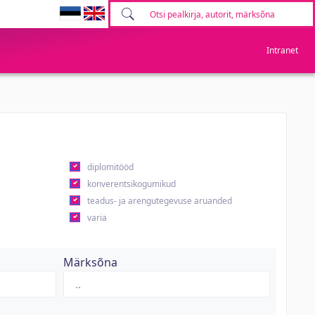
Intranet
diplomitööd
konverentsikogumikud
teadus- ja arengutegevuse aruanded
varia
Märksõna