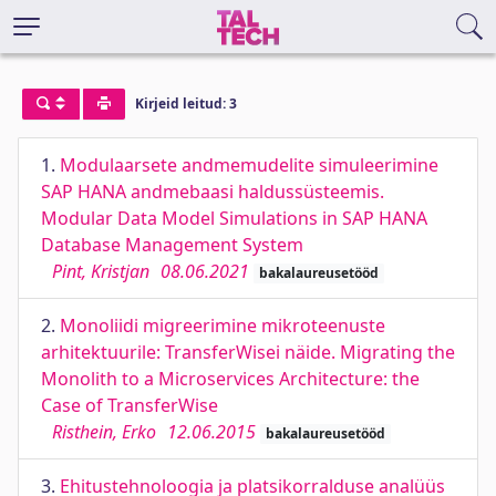
Kirjeid leitud: 3
1.
Modulaarsete andmemudelite simuleerimine
SAP HANA andmebaasi haldussüsteemis.
Modular Data Model Simulations in SAP HANA
Database Management System
Pint, Kristjan
08.06.2021
bakalaureusetööd
2.
Monoliidi migreerimine mikroteenuste
arhitektuurile: TransferWisei näide. Migrating the
Monolith to a Microservices Architecture: the
Case of TransferWise
Risthein, Erko
12.06.2015
bakalaureusetööd
3.
Ehitustehnoloogia ja platsikorralduse analüüs