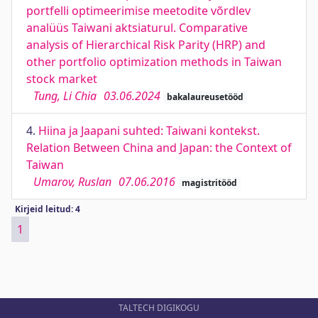
portfelli optimeerimise meetodite võrdlev
analüüs Taiwani aktsiaturul. Comparative
analysis of Hierarchical Risk Parity (HRP) and
other portfolio optimization methods in Taiwan
stock market
Tung, Li Chia
03.06.2024
bakalaureusetööd
4.
Hiina ja Jaapani suhted: Taiwani kontekst.
Relation Between China and Japan: the Context of
Taiwan
Umarov, Ruslan
07.06.2016
magistritööd
Kirjeid leitud: 4
1
TALTECH DIGIKOGU