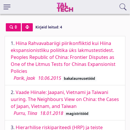
Kirjeid leitud: 4
1.
Hiina Rahvavabariigi piirikonfliktid kui Hiina
ekspansionistliku poliitika üks lakmustestidest.
Peoples Republic of China: Frontier Disputes as
One of the Litmus Tests for Chinas Expansionist
Policies
Parik, Jaak
10.06.2015
bakalaureusetööd
2.
Vaade Hiinale: Jaapani, Vietnami ja Taiwani
uuring. The Neighbours View on China: the Cases
of Japan, Vietnam, and Taiwan
Purru, Tiina
18.01.2018
magistritööd
3.
Hierarhilise riskipariteedi (HRP) ja teiste