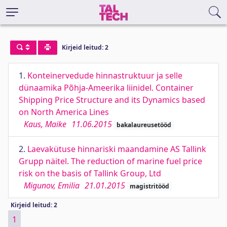
Kirjeid leitud: 2
1.
Konteinervedude hinnastruktuur ja selle
dünaamika Põhja-Ameerika liinidel. Container
Shipping Price Structure and its Dynamics based
on North America Lines
Kaus, Maike
11.06.2015
bakalaureusetööd
2.
Laevakütuse hinnariski maandamine AS Tallink
Grupp näitel. The reduction of marine fuel price
risk on the basis of Tallink Group, Ltd
Migunov, Emilia
21.01.2015
magistritööd
Kirjeid leitud: 2
1