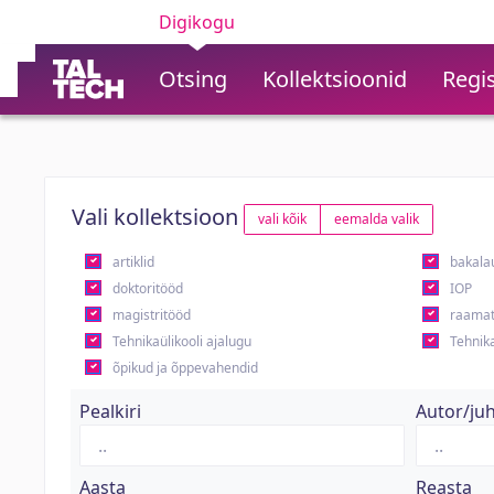
Digikogu
Otsing
Kollektsioonid
Regis
Vali kollektsioon
vali kõik
eemalda valik
artiklid
bakala
doktoritööd
IOP
magistritööd
raamat
Tehnikaülikooli ajalugu
Tehnika
õpikud ja õppevahendid
Pealkiri
Autor/ju
Aasta
Reasta