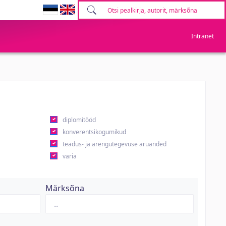
Intranet
diplomitööd
konverentsikogumikud
teadus- ja arengutegevuse aruanded
varia
Märksõna