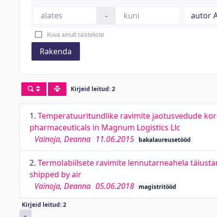
-
Kuva ainult täistekste
Rakenda
Kirjeid leitud: 2
1.
Temperatuuritundlike ravimite jaotusvedude korr
pharmaceuticals in Magnum Logistics Llc
Vainoja, Deanna
11.06.2015
bakalaureusetööd
2.
Termolabiilsete ravimite lennutarneahela täiust
shipped by air
Vainoja, Deanna
05.06.2018
magistritööd
Kirjeid leitud: 2