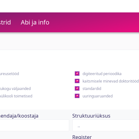
trid
Abi ja info
ureusetööd
digiteeritud perioodika
kaitsmisele minevad doktoritööd
ukogu väljaanded
standardid
ülikooli toimetised
uuringuaruanded
hendaja/koostaja
Struktuuriüksus
Register