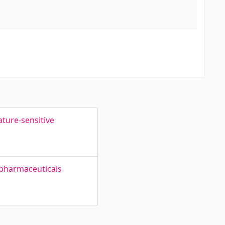
ture-sensitive
 pharmaceuticals