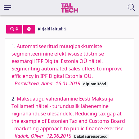
Kirjeid leitud: 5
1.
Automatiseeritud müügipakkumiste
segmenteerimine efektiivsuse tõstmise
eesmärgil IPF Digital Estonia OÜ näitel.
Segmenting automated sales offers to improve
efficiency in IPF Digital Estonia OÜ.
Borovikova, Anna
16.01.2019
diplomitööd
2.
Maksuaugu vähendamine Eesti Maksu-ja
Tolliameti näitel - turunduslik lähenemine
riigirahanduse ülesandele. Reducing tax gap at
the example of Estonian Tax and Customs Board
- marketing approach to public finance exercise
Kadak, Oliver
12.06.2015
bakalaureusetööd