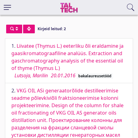
Kirjeid leitud: 2
1.
Liivatee (Thymus L.) eeterliku õli eraldamine ja
gaasikromatograafiline analüüs. Extraction and
gaschromatography analysis of the essential oil
of thyme (Thymus L.)
Lutsoja, Marilin
20.01.2016
bakalaureusetööd
2.
VKG OIL ASi generaatorõlide destilleerimise
seadme põlevkiviõli fraktsioneerimise kolonni
projekteerimine. Design of the column for shale
oil fractionating of VKG OIL AS generator oils
distillation unit. Проектирование колонны для
разделения на фракции сланцевой смолы
установки дистилляции генераторных масел