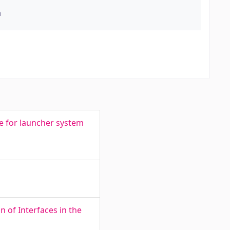
a
 for launcher system
n of Interfaces in the