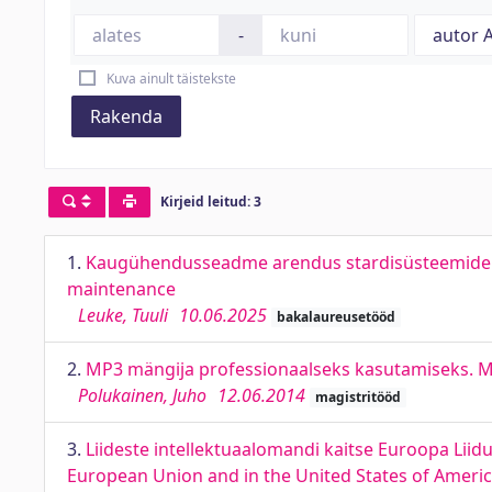
-
Kuva ainult täistekste
Rakenda
Kirjeid leitud: 3
1.
Kaugühendusseadme arendus stardisüsteemide ho
maintenance
Leuke, Tuuli
10.06.2025
bakalaureusetööd
2.
MP3 mängija professionaalseks kasutamiseks. MP
Polukainen, Juho
12.06.2014
magistritööd
3.
Liideste intellektuaalomandi kaitse Euroopa Liidu
European Union and in the United States of Ameri