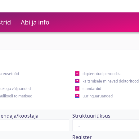
trid
Abi ja info
ureusetööd
digiteeritud perioodika
kaitsmisele minevad doktoritööd
ukogu väljaanded
standardid
ülikooli toimetised
uuringuaruanded
hendaja/koostaja
Struktuuriüksus
Register