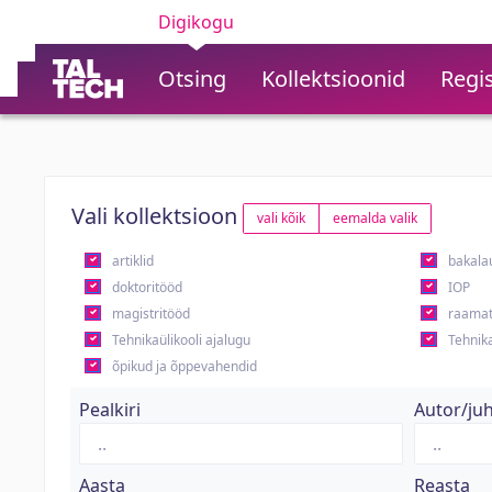
Digikogu
Otsing
Kollektsioonid
Regis
Vali kollektsioon
vali kõik
eemalda valik
artiklid
bakala
doktoritööd
IOP
magistritööd
raamat
Tehnikaülikooli ajalugu
Tehnika
õpikud ja õppevahendid
Pealkiri
Autor/ju
Aasta
Reasta