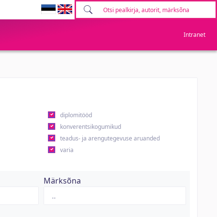
Intranet
diplomitööd
konverentsikogumikud
teadus- ja arengutegevuse aruanded
varia
Märksõna