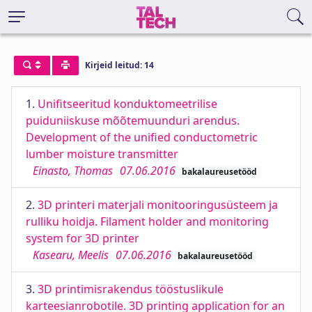
Kirjeid leitud: 14
1.
Unifitseeritud konduktomeetrilise
puiduniiskuse mõõtemuunduri arendus.
Development of the unified conductometric
lumber moisture transmitter
Einasto, Thomas
07.06.2016
bakalaureusetööd
2.
3D printeri materjali monitooringusüsteem ja
rulliku hoidja. Filament holder and monitoring
system for 3D printer
Kasearu, Meelis
07.06.2016
bakalaureusetööd
3.
3D printimisrakendus tööstuslikule
karteesianrobotile. 3D printing application for an