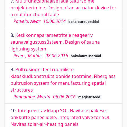
7.
Multifunktsionaalse laua täitursõlme
projekteerimine. Design of an actuator device for
a multifunctional table
Parvelo, Alvar
10.06.2014
bakalaureusetööd
8.
Keskkonnaparameetritele reageeriv
saunavalgustussüsteem. Design of sauna
lightning system
Peters, Mattias
08.06.2016
bakalaureusetööd
9.
Pultrusiooni teel ruumiliste
klaaskiudkonstruktsioonide tootmine. Fiberglass
pultrusion system for manufacturing spatial
structures
Rannamäe, Martin
06.06.2016
magistritööd
10.
Integreeritav klapp SOL Navitase päikese-
õhkkütte paneelidele. Integrated valve for SOL
Navitas solar-air-heating panels