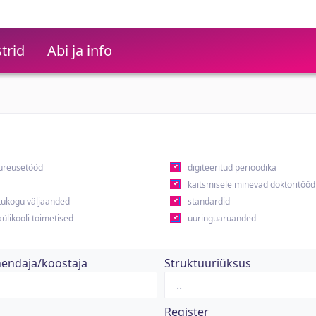
trid
Abi ja info
ureusetööd
digiteeritud perioodika
kaitsmisele minevad doktoritööd
ukogu väljaanded
standardid
ülikooli toimetised
uuringuaruanded
hendaja/koostaja
Struktuuriüksus
Register