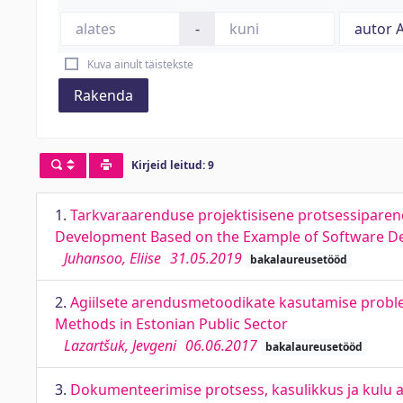
-
Kuva ainult täistekste
Rakenda
Kirjeid leitud: 9
1.
Tarkvaraarenduse projektisisene protsessiparen
Development Based on the Example of Software 
Juhansoo, Eliise
31.05.2019
bakalaureusetööd
2.
Agiilsete arendusmetoodikate kasutamise proble
Methods in Estonian Public Sector
Lazartšuk, Jevgeni
06.06.2017
bakalaureusetööd
3.
Dokumenteerimise protsess, kasulikkus ja kulu a