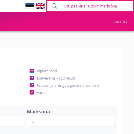
Intranet
diplomitööd
konverentsikogumikud
teadus- ja arengutegevuse aruanded
varia
Märksõna