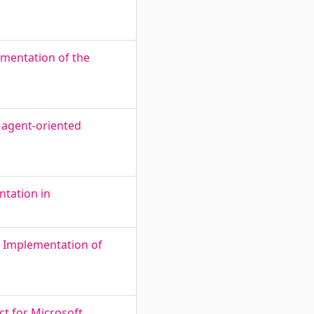
mentation of the
e agent-oriented
tation in
e Implementation of
ct for Microsoft