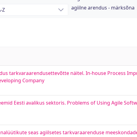
agiilne arendus - märksõna
dus tarkvaraarendusettevõtte näitel. In-house Process Im
Developing Company
emid Eesti avalikus sektoris. Problems of Using Agile Sof
nalüütikute seas agiilsetes tarkvaraarenduse meeskondades