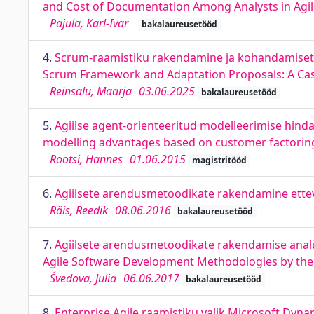
and Cost of Documentation Among Analysts in Ag
Pajula, Karl-Ivar
bakalaureusetööd
4.
Scrum-raamistiku rakendamine ja kohandamisett
Scrum Framework and Adaptation Proposals: A Ca
Reinsalu, Maarja
03.06.2025
bakalaureusetööd
5.
Agiilse agent-orienteeritud modelleerimise hind
modelling advantages based on customer factori
Rootsi, Hannes
01.06.2015
magistritööd
6.
Agiilsete arendusmetoodikate rakendamine ette
Räis, Reedik
08.06.2016
bakalaureusetööd
7.
Agiilsete arendusmetoodikate rakendamise analüü
Agile Software Development Methodologies by the E
Švedova, Julia
06.06.2017
bakalaureusetööd
8.
Enterprise Agile raamistiku valik Microsoft Dyna