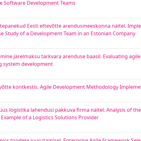
ile Software Development Teams
epanekud Eesti ettevõtte arendusmeeskonna näitel. Imple
se Study of a Development Team in an Estonian Company
amine järelmaksu tarkvara arenduse baasil. Evaluating agil
ng system development
võtte kontkestis. Agile Development Methodology Implemen
s logistika lahendusi pakkuva firma näitel. Analysis of th
xample of a Logistics Solutions Provider
mics toodete juurutamisel. Enterprise Agile Framework Sele