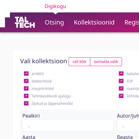
Digikogu
Otsing
Kollektsioonid
Regis
Vali kollektsioon
vali kõik
eemalda valik
artiklid
bakala
doktoritööd
IOP
magistritööd
raamat
Tehnikaülikooli ajalugu
Tehnika
õpikud ja õppevahendid
Pealkiri
Autor/ju
Aasta
Reasta