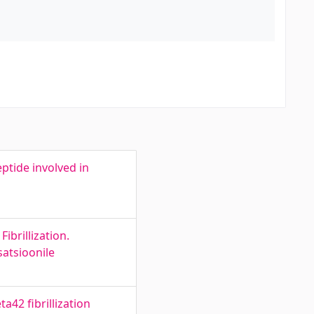
ptide involved in
ibrillization.
satsioonile
a42 fibrillization