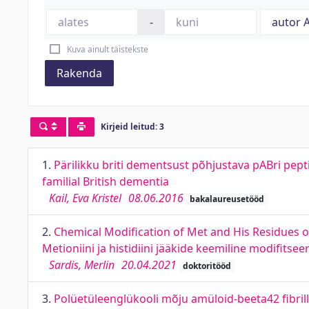
-
Kuva ainult täistekste
Rakenda
Kirjeid leitud: 3
1.
Pärilikku briti dementsust põhjustava pABri pept
familial British dementia
Kail, Eva Kristel
08.06.2016
bakalaureusetööd
2.
Chemical Modification of Met and His Residues of 
Metioniini ja histidiini jääkide keemiline modifitsee
Sardis, Merlin
20.04.2021
doktoritööd
3.
Polüetüleenglükooli mõju amüloid-beeta42 fibrillis