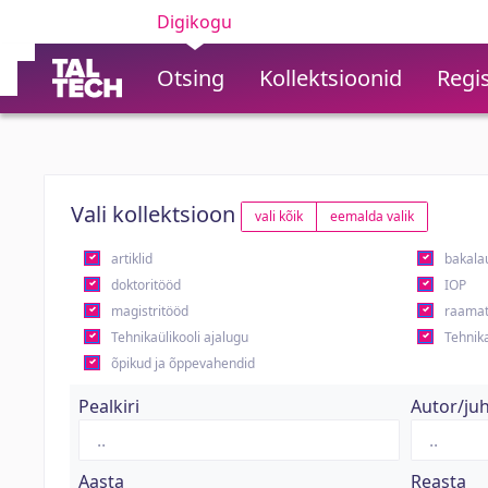
Digikogu
Otsing
Kollektsioonid
Regis
Vali kollektsioon
vali kõik
eemalda valik
artiklid
bakala
doktoritööd
IOP
magistritööd
raamat
Tehnikaülikooli ajalugu
Tehnika
õpikud ja õppevahendid
Pealkiri
Autor/ju
Aasta
Reasta