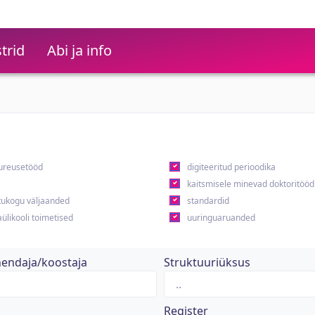
trid
Abi ja info
ureusetööd
digiteeritud perioodika
kaitsmisele minevad doktoritööd
ukogu väljaanded
standardid
ülikooli toimetised
uuringuaruanded
hendaja/koostaja
Struktuuriüksus
Register