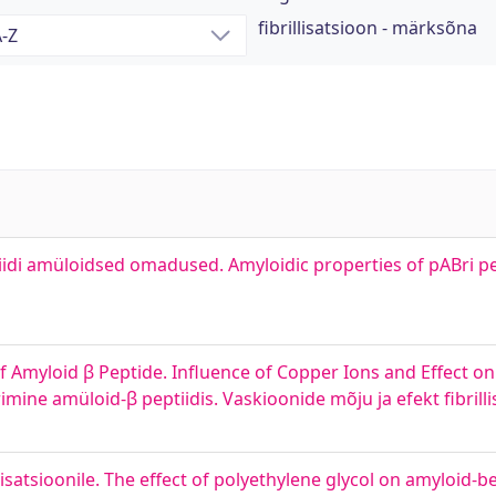
fibrillisatsioon - märksõna
iidi amüloidsed omadused. Amyloidic properties of pABri pe
Amyloid β Peptide. Influence of Copper Ions and Effect on F
rimine amüloid-β peptiidis. Vaskioonide mõju ja efekt fibrilli
atsioonile. The effect of polyethylene glycol on amyloid-bet