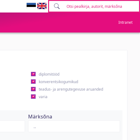
Intranet
diplomitööd
konverentsikogumikud
teadus- ja arengutegevuse aruanded
varia
Märksõna