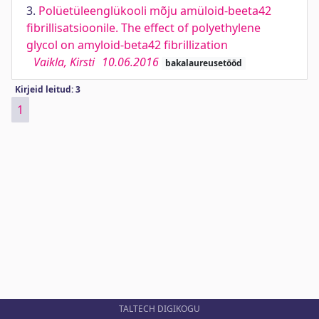
3.
Polüetüleenglükooli mõju amüloid-beeta42
fibrillisatsioonile. The effect of polyethylene
glycol on amyloid-beta42 fibrillization
Vaikla, Kirsti
10.06.2016
bakalaureusetööd
Kirjeid leitud: 3
1
TALTECH DIGIKOGU