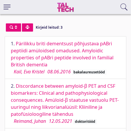
Kirjeid leitud: 3
1.
Pärilikku briti dementsust põhjustava pABri
peptiidi amüloidsed omadused. Amyloidic
properties of pABri peptide involved in familial
British dementia
Kail, Eva Kristel
08.06.2016
bakalaureusetööd
2.
Discordance between amyloid-β PET and CSF
biomarkers: Clinical and pathophysiological
consequences. Amüloid-β staatuse vastuolu PET-
uuringul ning liikvorianalüüsil: Kliiniline ja
patofüsioloogiline tähendus
Reimand, Juhan
12.05.2021
doktoritööd