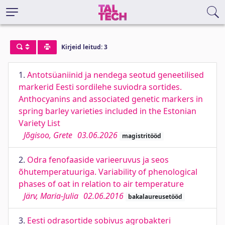
Kirjeid leitud: 3
1.
Antotsüaniinid ja nendega seotud geneetilised
markerid Eesti sordilehe suviodra sortides.
Anthocyanins and associated genetic markers in
spring barley varieties included in the Estonian
Variety List
Jõgisoo, Grete
03.06.2026
magistritööd
2.
Odra fenofaaside varieeruvus ja seos
õhutemperatuuriga. Variability of phenological
phases of oat in relation to air temperature
Järv, Maria-Julia
02.06.2016
bakalaureusetööd
3.
Eesti odrasortide sobivus agrobakteri