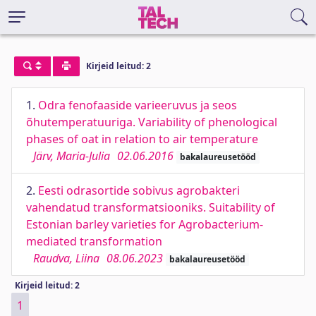
Kirjeid leitud: 2
1.
Odra fenofaaside varieeruvus ja seos
õhutemperatuuriga. Variability of phenological
phases of oat in relation to air temperature
Järv, Maria-Julia
02.06.2016
bakalaureusetööd
2.
Eesti odrasortide sobivus agrobakteri
vahendatud transformatsiooniks. Suitability of
Estonian barley varieties for Agrobacterium-
mediated transformation
Raudva, Liina
08.06.2023
bakalaureusetööd
Kirjeid leitud: 2
1