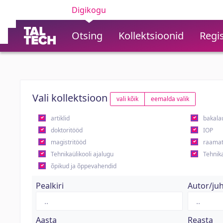
Digikogu
Otsing
Kollektsioonid
Regis
Vali kollektsioon
vali kõik
eemalda valik
artiklid
bakala
doktoritööd
IOP
magistritööd
raamat
Tehnikaülikooli ajalugu
Tehnika
õpikud ja õppevahendid
Pealkiri
Autor/ju
Aasta
Reasta