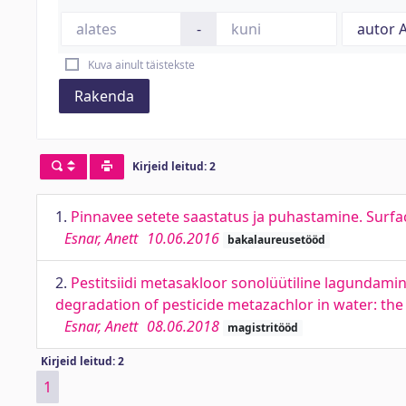
-
Kuva ainult täistekste
Rakenda
Kirjeid leitud: 2
1.
Pinnavee setete saastatus ja puhastamine. Sur
Esnar, Anett
10.06.2016
bakalaureusetööd
2.
Pestitsiidi metasakloor sonolüütiline lagundamine
degradation of pesticide metazachlor in water: the 
Esnar, Anett
08.06.2018
magistritööd
Kirjeid leitud: 2
1