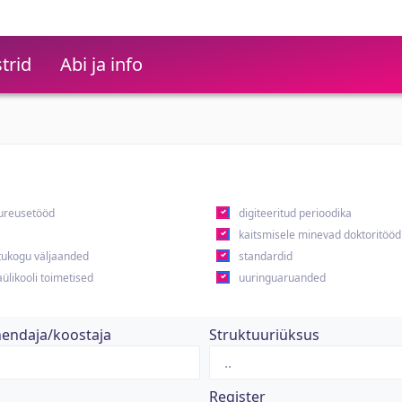
trid
Abi ja info
ureusetööd
digiteeritud perioodika
kaitsmisele minevad doktoritööd
ukogu väljaanded
standardid
ülikooli toimetised
uuringuaruanded
hendaja/koostaja
Struktuuriüksus
Register