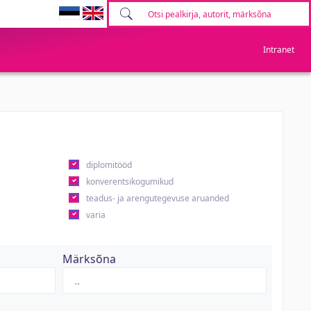
Intranet
diplomitööd
konverentsikogumikud
teadus- ja arengutegevuse aruanded
varia
Märksõna