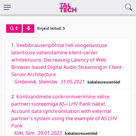
Kirjeid leitud: 5
1.
Veebibrauseripõhise heli voogedastuse
latentsuse vähendamine klient-server
arhitektuuris. Decreasing Latency of Web
Browser-based Digital Audio Streaming in Client-
Server Architecture
Grebennik, Stanislav
31.05.2021
bakalaureusetööd
2.
Kontoandmete sünkroniseerimine välise
partneri süsteemiga AS-i LHV Pank näitel.
Account data synchronisation with external
partner's system using the example of AS LHV
Pank
Kilki, Siim
20.01.2023
bakalaureusetööd