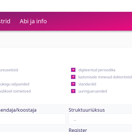
trid
Abi ja info
ureusetööd
digiteeritud perioodika
kaitsmisele minevad doktoritööd
ukogu väljaanded
standardid
ülikooli toimetised
uuringuaruanded
hendaja/koostaja
Struktuuriüksus
Register