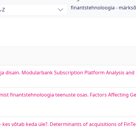
finantstehnoloogia - märks
ja disain. Modularbank Subscription Platform Analysis and
ist finantstehnoloogia teenuste osas. Factors Affecting G
 – kes võtab keda üle?. Determinants of acquisitions of Fi