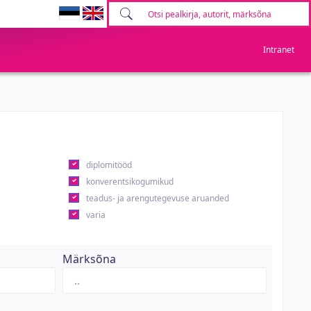
Intranet
diplomitööd
konverentsikogumikud
teadus- ja arengutegevuse aruanded
varia
Märksõna