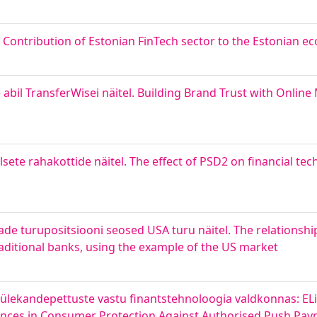
. Contribution of Estonian FinTech sector to the Estonian 
bil TransferWisei näitel. Building Brand Trust with Online
sete rahakottide näitel. The effect of PSD2 on financial t
nkade turupositsiooni seosed USA turu näitel. The relations
aditional banks, using the example of the US market
d ülekandepettuste vastu finantstehnoloogia valdkonnas: EL
rences in Consumer Protection Against Authorised Push Pay