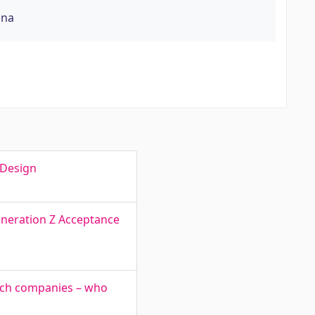
õna
 Design
eneration Z Acceptance
nTech companies – who