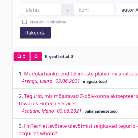
-
Kuva ainult täistekste
Rakenda
Kirjeid leitud: 8
1.
Modularbanki renditellimuste platvormi analüüs 
Arengu, Laura
03.06.2021
magistritööd
2.
Tegurid, mis mõjutavad Z-põlvkonna aktsepteerim
towards Fintech Services
Asatiani, Mano
03.06.2021
bakalaureusetööd
3.
FinTech ettevõtete ülevõtmisi selgitavad tegurid
acquires whom?