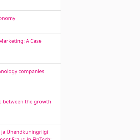
economy
 Marketing: A Case
echnology companies
hip between the growth
i ja Ühendkuningriigi
ment Fraud in FinTech: