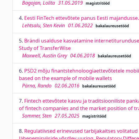
Bagojan, Lolita
31.05.2019
magistritööd
4.
Eesti FinTech ettevõtete panus Eesti majandusse
Lehtsalu, Sten Kevin
01.06.2022
bakalaureusetööd
5.
Brändi usalduse kasvatamine internetiturunduse a
Study of TransferWise
Maxwell, Austin Grey
04.06.2018
bakalaureusetööd
6.
PSD2 mõju finantstehnoloogiaettevõtetele mobiil
based on the example of mobile wallets
Pärna, Rando
02.06.2016
bakalaureusetööd
7.
Fintech ettevõtete kasvu ja traditsiooniliste pa
of fintech companies and the market position of tr
Sommer, Sten
27.05.2025
magistritööd
8.
Regulatiivsed erinevused tarbijakaitses volitatu
lähenemisviiside võrdlev uuring. Regulatory Diffe