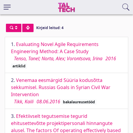
Kirjeid leitud: 4
1.
Evaluating Novel Agile Requirements
Engineering Method: A Case Study
Tenso, Tanel; Norta, Alex; Vorontsova, Irina
2016
artiklid
2.
Venemaa eesmärgid Süüria kodusõtta
sekkumisel. Russias Goals in Syrian Civil War
Intervention
Tikk, Kaili
08.06.2016
bakalaureusetööd
3.
Efektiivselt tegutsemise tegurid
ehitusettevõtte projektipersonali hinnangute
alusel. The factors Of operating effectively based