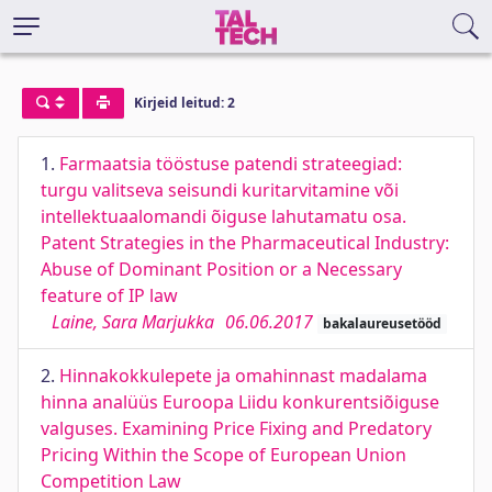
Kirjeid leitud: 2
1.
Farmaatsia tööstuse patendi strateegiad:
turgu valitseva seisundi kuritarvitamine või
intellektuaalomandi õiguse lahutamatu osa.
Patent Strategies in the Pharmaceutical Industry:
Abuse of Dominant Position or a Necessary
feature of IP law
Laine, Sara Marjukka
06.06.2017
bakalaureusetööd
2.
Hinnakokkulepete ja omahinnast madalama
hinna analüüs Euroopa Liidu konkurentsiõiguse
valguses. Examining Price Fixing and Predatory
Pricing Within the Scope of European Union
Competition Law