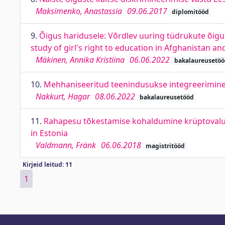
Maksimenko, Anastassia
09.06.2017
diplomitööd
9.
Õigus haridusele: Võrdlev uuring tüdrukute õigus
study of girl's right to education in Afghanistan an
Mäkinen, Annika Kristiina
06.06.2022
bakalaureusetö
10.
Mehhaniseeritud teenindusukse integreerimine i
Nakkurt, Hagar
08.06.2022
bakalaureusetööd
11.
Rahapesu tõkestamise kohaldumine krüptovaluut
in Estonia
Valdmann, Fränk
06.06.2018
magistritööd
Kirjeid leitud: 11
1