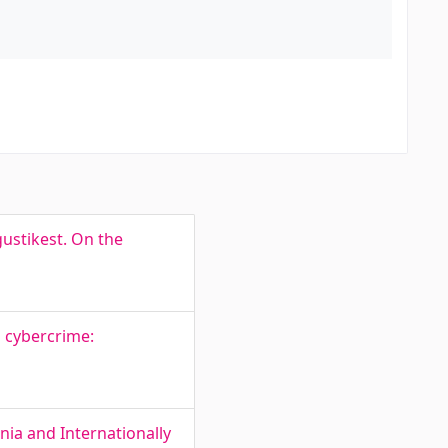
gustikest. On the
s cybercrime:
nia and Internationally