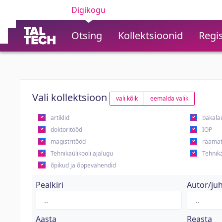
Digikogu
Otsing
Kollektsioonid
Regis
Vali kollektsioon
vali kõik
eemalda valik
artiklid
bakala
doktoritööd
IOP
magistritööd
raamat
Tehnikaülikooli ajalugu
Tehnika
õpikud ja õppevahendid
Pealkiri
Autor/ju
Aasta
Reasta