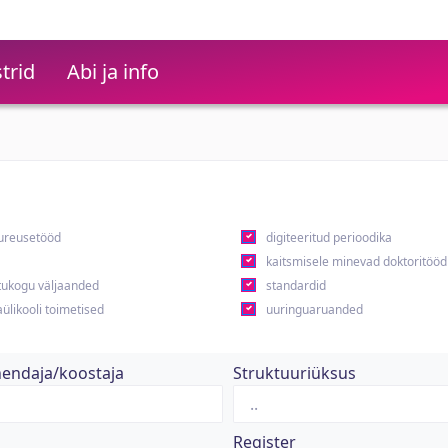
trid
Abi ja info
ureusetööd
digiteeritud perioodika
kaitsmisele minevad doktoritööd
ukogu väljaanded
standardid
ülikooli toimetised
uuringuaruanded
hendaja/koostaja
Struktuuriüksus
Register