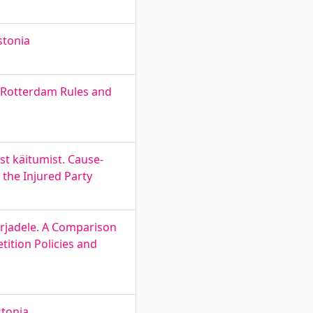
stonia
e Rotterdam Rules and
st käitumist. Cause-
 the Injured Party
irjadele. A Comparison
ition Policies and
stonia