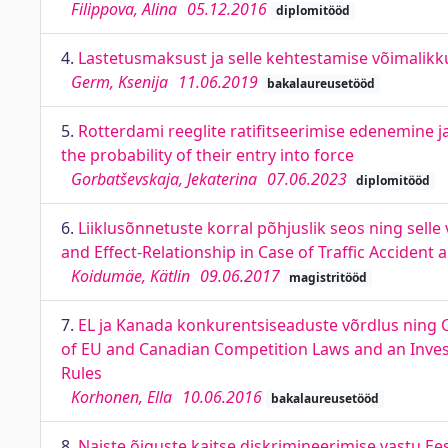
Filippova, Alina
05.12.2016
diplomitööd
4.
Lastetusmaksust ja selle kehtestamise võimalikkus
Germ, Ksenija
11.06.2019
bakalaureusetööd
5.
Rotterdami reeglite ratifitseerimise edenemine j
the probability of their entry into force
Gorbatševskaja, Jekaterina
07.06.2023
diplomitööd
6.
Liiklusõnnetuste korral põhjuslik seos ning sell
and Effect-Relationship in Case of Traffic Accident 
Koidumäe, Kätlin
09.06.2017
magistritööd
7.
EL ja Kanada konkurentsiseaduste võrdlus ning C
of EU and Canadian Competition Laws and an Invest
Rules
Korhonen, Ella
10.06.2016
bakalaureusetööd
8.
Naiste õiguste kaitse diskrimineerimise vastu Ee