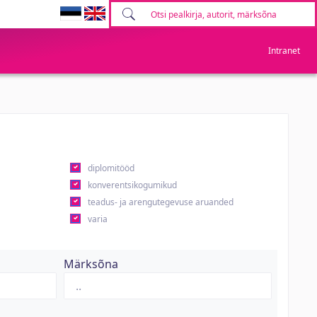
Intranet
diplomitööd
konverentsikogumikud
teadus- ja arengutegevuse aruanded
varia
Märksõna