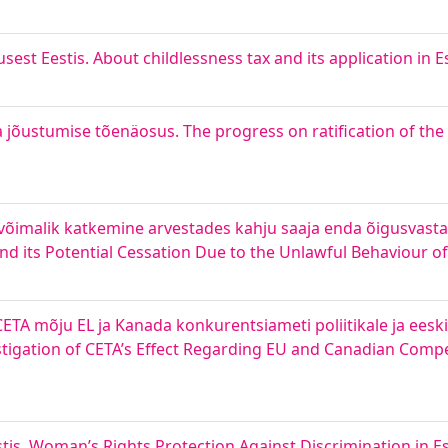
est Eestis. About childlessness tax and its application in E
a jõustumise tõenäosus. The progress on ratification of th
e võimalik katkemine arvestades kahju saaja enda õigusvasta
and its Potential Cessation Due to the Unlawful Behaviour of
ETA mõju EL ja Kanada konkurentsiameti poliitikale ja eesk
igation of CETA’s Effect Regarding EU and Canadian Compet
stis. Woman’s Rights Protection Against Discrimination in E