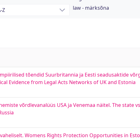
law - märksõna
mpiirilised tõendid Suurbritannia ja Eesti seadusaktide võr
rical Evidence from Legal Acts Networks of UK and Estonia
enemiste võrdlevanalüüs USA ja Venemaa näitel. The state v
Russia
svaheliselt. Womens Rights Protection Opportunities in Esto