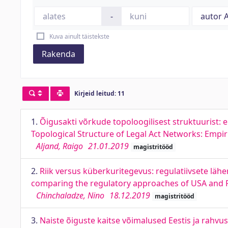
-
Kuva ainult täistekste
Rakenda
Kirjeid leitud: 11
1.
Õigusakti võrkude topoloogilisest struktuurist: e
Topological Structure of Legal Act Networks: Empi
Aljand, Raigo
21.01.2019
magistritööd
2.
Riik versus küberkuritegevus: regulatiivsete läh
comparing the regulatory approaches of USA and 
Chinchaladze, Nino
18.12.2019
magistritööd
3.
Naiste õiguste kaitse võimalused Eestis ja rahvu