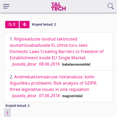
Kirjeid leitud: 2
1.
Riigiseaduste loodud takistused
asutamisvabadusele EL ühtse turu sees.
Domestic Laws Creating Barriers to Freedom of
Establishment inside EU Single Market
Juusela, Jesse
08.06.2016
bakalaureusetööd
2.
Andmekaitsemääruse riskianalüüs: kolm
õiguslikku probleemi. Risk analysis of GDPR:
three legislative issues in one regulation
Juusela, Jesse
07.06.2018
magistritööd
Kirjeid leitud: 2
1