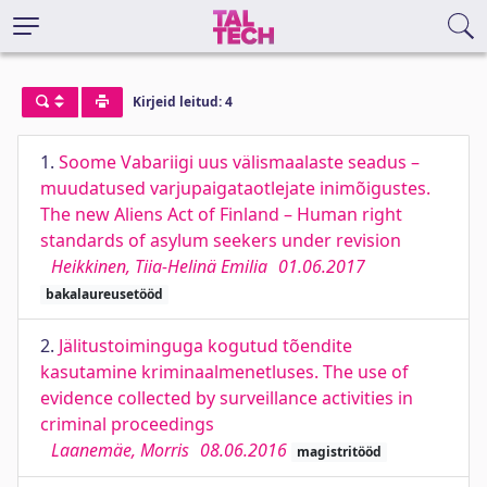
Kirjeid leitud: 4
1.
Soome Vabariigi uus välismaalaste seadus –
muudatused varjupaigataotlejate inimõigustes.
The new Aliens Act of Finland – Human right
standards of asylum seekers under revision
Heikkinen, Tiia-Helinä Emilia
01.06.2017
bakalaureusetööd
2.
Jälitustoiminguga kogutud tõendite
kasutamine kriminaalmenetluses. The use of
evidence collected by surveillance activities in
criminal proceedings
Laanemäe, Morris
08.06.2016
magistritööd