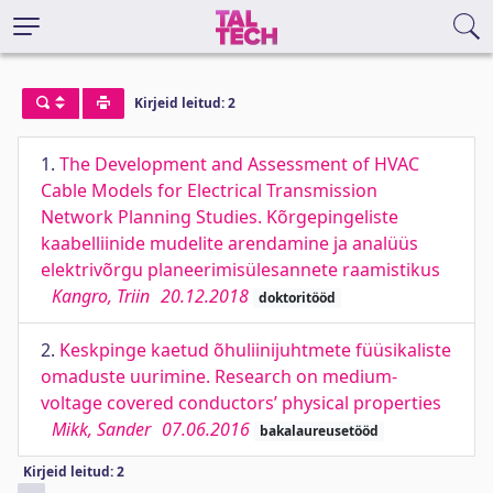
Kirjeid leitud: 2
1.
The Development and Assessment of HVAC
Cable Models for Electrical Transmission
Network Planning Studies. Kõrgepingeliste
kaabelliinide mudelite arendamine ja analüüs
elektrivõrgu planeerimisülesannete raamistikus
Kangro, Triin
20.12.2018
doktoritööd
2.
Keskpinge kaetud õhuliinijuhtmete füüsikaliste
omaduste uurimine. Research on medium-
voltage covered conductors’ physical properties
Mikk, Sander
07.06.2016
bakalaureusetööd
Kirjeid leitud: 2