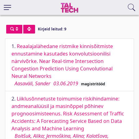
Kirjeid leitud: 9
1.
Reaalajalähedane ristmike kinnisõitmiste
ennustamine kasutades konvolutsioonilisi
närvivõrke. Near Real-time Intersection
Congestion Prediction Using Convolutional
Neural Networks
Aasaväli, Sander
03.06.2019
magistritööd
2.
Liiklusõnnetuste toimumise riskihindamine:
andmeanalüüsil ja masinõppel põhinev
prognoosimisteenus. Risk Assessment of Traffic
Accidents: A Forecasting Service Based on Data
Analysis and Machine Learning
Boitšuk, Alika; Jermoškina, Alina; Kalatšova,