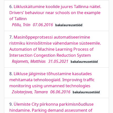
6.
Liikluskäitumine koolide juures Tallinna näitel.
Drivers’ behaviour near schools on the example
of Tallinn
Põllu, Triin
07.06.2016
bakalaureusetööd
7.
Masinõppeprotsessi automatiseerimine
ristmiku kinnisõitmise vähendamise süsteemile.
Automation of Machine Learning Process of
Intersection Congestion Reduction System
Rajamets, Matthias
31.05.2021
bakalaureusetööd
8.
Liikluse jälgimise tõhustamine kasutades
mehitamata tehnoloogiaid. Improving traffic
monitoring using unmanned technologies
Zolotarjova, Tamara
06.06.2016
bakalaureusetööd
9.
Ülemiste City piirkonna parkimisnõudluse
hindamine. Parking demand assessment of