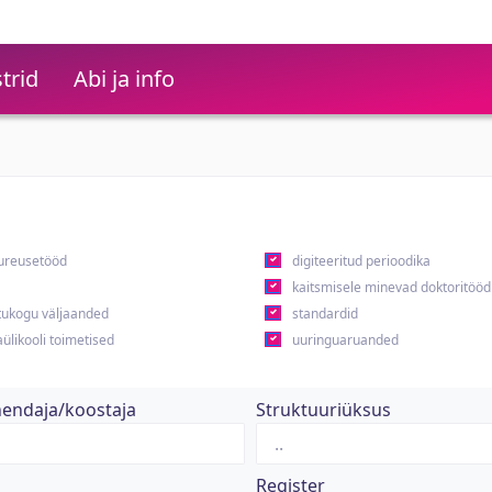
trid
Abi ja info
ureusetööd
digiteeritud perioodika
kaitsmisele minevad doktoritööd
ukogu väljaanded
standardid
ülikooli toimetised
uuringuaruanded
hendaja/koostaja
Struktuuriüksus
Register