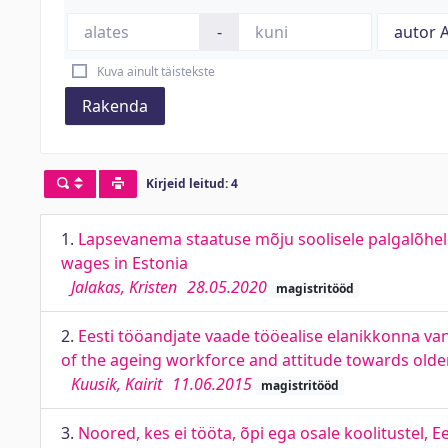
-
Kuva ainult täistekste
Rakenda
Kirjeid leitud: 4
1.
Lapsevanema staatuse mõju soolisele palgalõhel
wages in Estonia
Jalakas, Kristen
28.05.2020
magistritööd
2.
Eesti tööandjate vaade tööealise elanikkonna va
of the ageing workforce and attitude towards olde
Kuusik, Kairit
11.06.2015
magistritööd
3.
Noored, kes ei tööta, õpi ega osale koolitustel, 