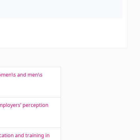
a
women\s and men\s
mployers’ perception
cation and training in