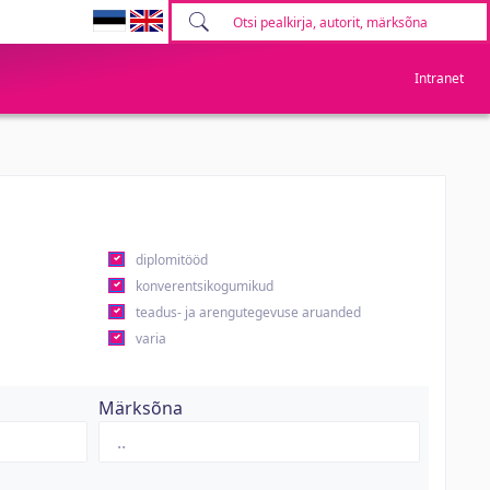
Intranet
diplomitööd
konverentsikogumikud
teadus- ja arengutegevuse aruanded
varia
Märksõna