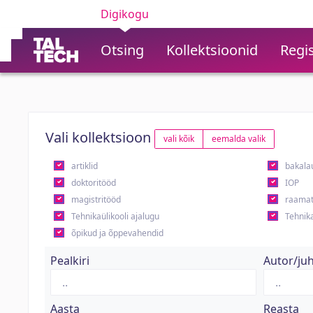
Digikogu
Otsing
Kollektsioonid
Regis
Vali kollektsioon
vali kõik
eemalda valik
artiklid
bakala
doktoritööd
IOP
magistritööd
raamat
Tehnikaülikooli ajalugu
Tehnika
õpikud ja õppevahendid
Pealkiri
Autor/ju
Aasta
Reasta