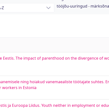
tööjõu-uuringud - märksõn
e Eestis. The impact of parenthood on the divergence of 
nanemisele ning hoiakud vanemaealiste töötajate suhtes. E
r workers in Estonia
Eestis ja Euroopa Liidus. Youth neither in employment or edu