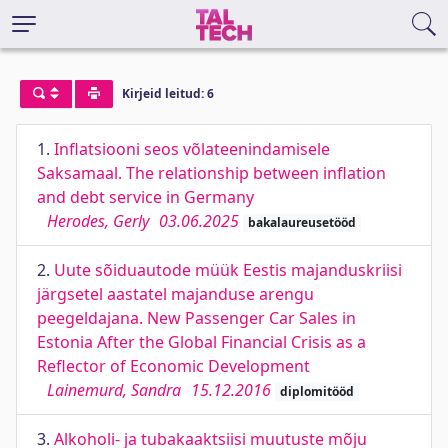
Kirjeid leitud: 6
1.
Inflatsiooni seos võlateenindamisele
Saksamaal. The relationship between inflation
and debt service in Germany
Herodes, Gerly
03.06.2025
bakalaureusetööd
2.
Uute sõiduautode müük Eestis majanduskriisi
järgsetel aastatel majanduse arengu
peegeldajana. New Passenger Car Sales in
Estonia After the Global Financial Crisis as a
Reflector of Economic Development
Lainemurd, Sandra
15.12.2016
diplomitööd
3.
Alkoholi- ja tubakaaktsiisi muutuste mõju