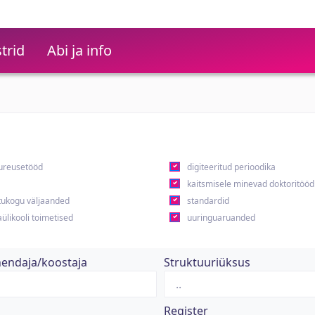
trid
Abi ja info
ureusetööd
digiteeritud perioodika
kaitsmisele minevad doktoritööd
ukogu väljaanded
standardid
ülikooli toimetised
uuringuaruanded
hendaja/koostaja
Struktuuriüksus
Register