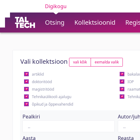
Digikogu
Otsing
Kollektsioonid
Regis
Vali kollektsioon
vali kõik
eemalda valik
artiklid
bakala
doktoritööd
IOP
magistritööd
raamat
Tehnikaülikooli ajalugu
Tehnika
õpikud ja õppevahendid
Pealkiri
Autor/ju
Aasta
Reasta