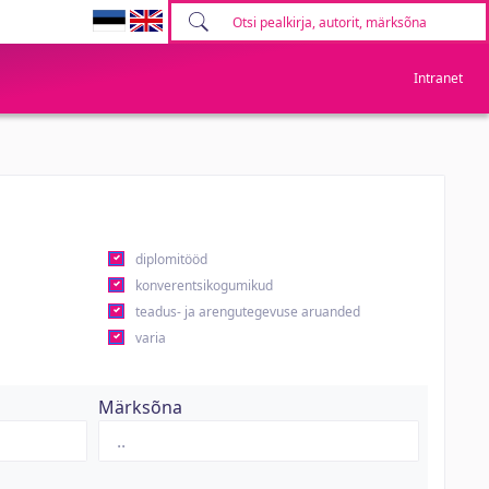
Intranet
diplomitööd
konverentsikogumikud
teadus- ja arengutegevuse aruanded
varia
Märksõna