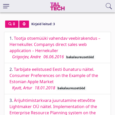
Kirjeid leitud: 3
1.
Tootja otsemüüki vahendav veebirakendus –
Hernekuller. Companys direct sales web
application – Hernekuller
Grigorjev, Andre
06.06.2016
bakalaureusetööd
2.
Tarbijate eelistused Eesti õunaturu näitel.
Consumer Preferences on the Example of the
Estonian Apple Market
Kyutt, Artur
18.01.2018
bakalaureusetööd
3.
Ärijuhtimistarkvara juurutamine ettevõtte
Lightmaker OÜ näitel. Implementation of the
Enterprise Resource Planning system on the