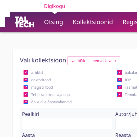
Digikogu
Otsing
Kollektsioonid
Regis
Vali kollektsioon
vali kõik
eemalda valik
artiklid
bakala
doktoritööd
IOP
magistritööd
raamat
Tehnikaülikooli ajalugu
Tehnika
õpikud ja õppevahendid
Pealkiri
Autor/ju
Aasta
Reasta