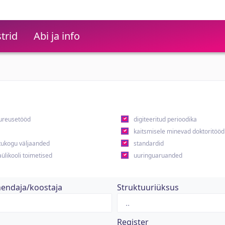
trid
Abi ja info
ureusetööd
digiteeritud perioodika
kaitsmisele minevad doktoritööd
ukogu väljaanded
standardid
ülikooli toimetised
uuringuaruanded
hendaja/koostaja
Struktuuriüksus
Register