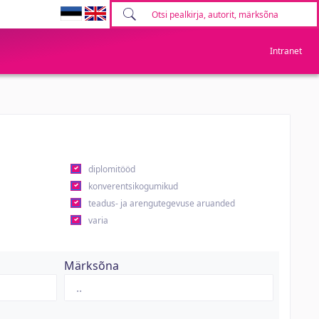
Intranet
diplomitööd
konverentsikogumikud
teadus- ja arengutegevuse aruanded
varia
Märksõna