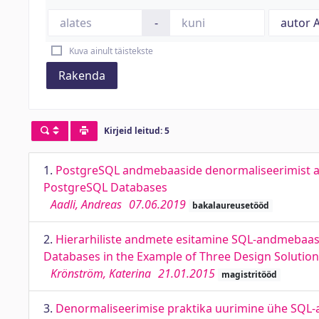
-
Kuva ainult täistekste
Rakenda
Kirjeid leitud: 5
1.
PostgreSQL andmebaaside denormaliseerimist abi
PostgreSQL Databases
Aadli, Andreas
07.06.2019
bakalaureusetööd
2.
Hierarhiliste andmete esitamine SQL-andmebaasid
Databases in the Example of Three Design Solutio
Krönström, Katerina
21.01.2015
magistritööd
3.
Denormaliseerimise praktika uurimine ühe SQL-an