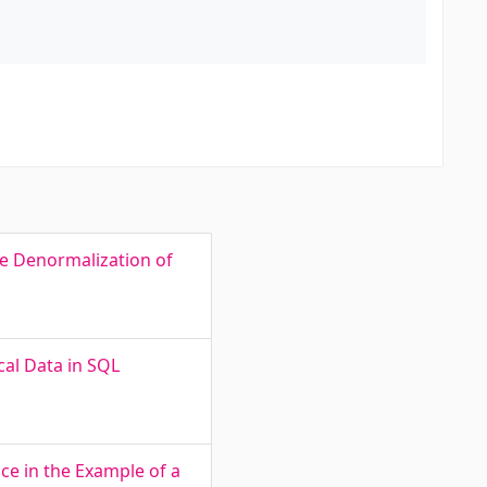
he Denormalization of
al Data in SQL
ce in the Example of a