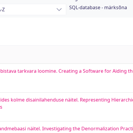
SQL-database - märksõna
stava tarkvara loomine. Creating a Software for Aiding t
es kolme disainilahenduse näitel. Representing Hierarchic
ns
dmebaasi näitel. Investigating the Denormalization Practi