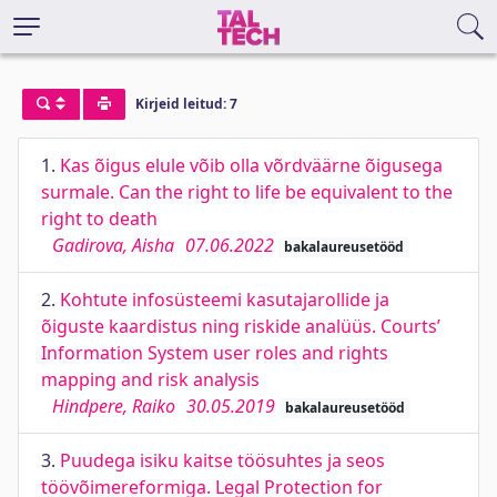
Kirjeid leitud: 7
1.
Kas õigus elule võib olla võrdväärne õigusega
surmale. Can the right to life be equivalent to the
right to death
Gadirova, Aisha
07.06.2022
bakalaureusetööd
2.
Kohtute infosüsteemi kasutajarollide ja
õiguste kaardistus ning riskide analüüs. Courts’
Information System user roles and rights
mapping and risk analysis
Hindpere, Raiko
30.05.2019
bakalaureusetööd
3.
Puudega isiku kaitse töösuhtes ja seos
töövõimereformiga. Legal Protection for