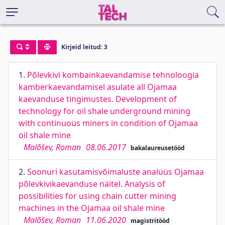
Kirjeid leitud: 3
1.
Põlevkivi kombainkaevandamise tehnoloogia
kamberkaevandamisel asulate all Ojamaa
kaevanduse tingimustes. Development of
technology for oil shale underground mining
with continuous miners in condition of Ojamaa
oil shale mine
Malõšev, Roman
08.06.2017
bakalaureusetööd
2.
Soonuri kasutamisvõimaluste analüüs Ojamaa
põlevkivikaevanduse näitel. Analysis of
possibilities for using chain cutter mining
machines in the Ojamaa oil shale mine
Malõšev, Roman
11.06.2020
magistritööd