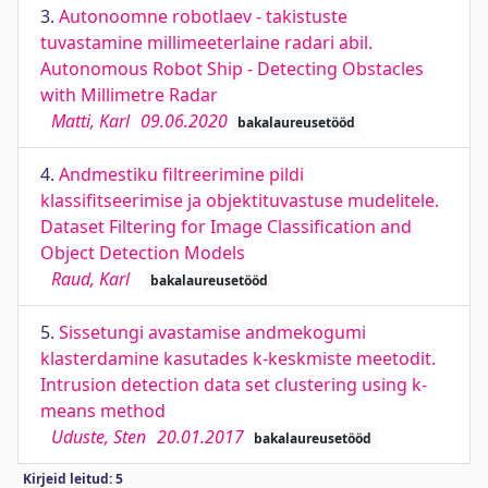
3.
Autonoomne robotlaev - takistuste
tuvastamine millimeeterlaine radari abil.
Autonomous Robot Ship - Detecting Obstacles
with Millimetre Radar
Matti, Karl
09.06.2020
bakalaureusetööd
4.
Andmestiku filtreerimine pildi
klassifitseerimise ja objektituvastuse mudelitele.
Dataset Filtering for Image Classification and
Object Detection Models
Raud, Karl
bakalaureusetööd
5.
Sissetungi avastamise andmekogumi
klasterdamine kasutades k-keskmiste meetodit.
Intrusion detection data set clustering using k-
means method
Uduste, Sten
20.01.2017
bakalaureusetööd
Kirjeid leitud: 5