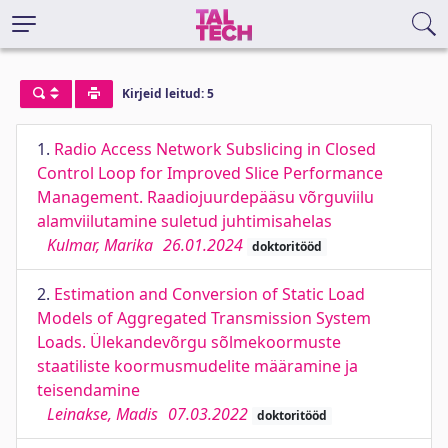
Kirjeid leitud: 5
1.
Radio Access Network Subslicing in Closed
Control Loop for Improved Slice Performance
Management. Raadiojuurdepääsu võrguviilu
alamviilutamine suletud juhtimisahelas
Kulmar, Marika
26.01.2024
doktoritööd
2.
Estimation and Conversion of Static Load
Models of Aggregated Transmission System
Loads. Ülekandevõrgu sõlmekoormuste
staatiliste koormusmudelite määramine ja
teisendamine
Leinakse, Madis
07.03.2022
doktoritööd