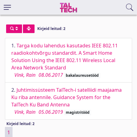
Kirjeid leitud: 2
1.
Targa kodu lahendus kasutades IEEE 802.11
raadiokohtvõrgu standardit. A Smart Home
Solution Using the IEEE 802.11 Wireless Local
Area Network Standard
Vink, Rain
08.06.2017
bakalaureusetööd
2.
Juhtimissüsteem TalTech-i satelliidi maajaama
Ku riba antennile. Guidance System for the
TalTech Ku Band Antenna
Vink, Rain
05.06.2019
magistritööd
Kirjeid leitud: 2
1