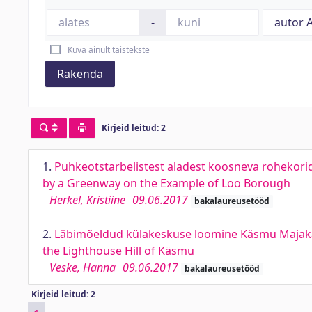
-
Kuva ainult täistekste
Rakenda
Kirjeid leitud: 2
1.
Puhkeotstarbelistest aladest koosneva rohekorido
by a Greenway on the Example of Loo Borough
Herkel, Kristiine
09.06.2017
bakalaureusetööd
2.
Läbimõeldud külakeskuse loomine Käsmu Majakamä
the Lighthouse Hill of Käsmu
Veske, Hanna
09.06.2017
bakalaureusetööd
Kirjeid leitud: 2