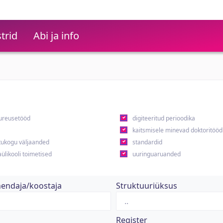
trid
Abi ja info
ureusetööd
digiteeritud perioodika
kaitsmisele minevad doktoritööd
ukogu väljaanded
standardid
ülikooli toimetised
uuringuaruanded
hendaja/koostaja
Struktuuriüksus
Register