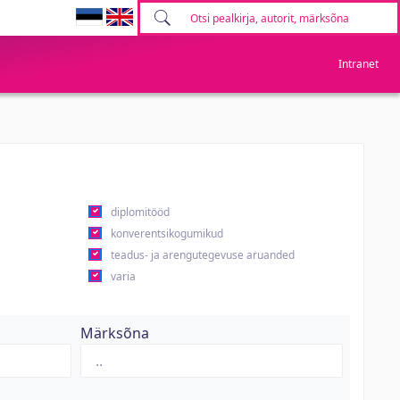
Intranet
diplomitööd
konverentsikogumikud
teadus- ja arengutegevuse aruanded
varia
Märksõna