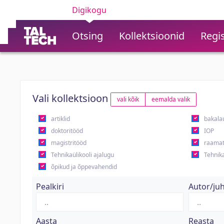
Digikogu
Otsing
Kollektsioonid
Regis
Vali kollektsioon
vali kõik
eemalda valik
artiklid
bakala
doktoritööd
IOP
magistritööd
raamat
Tehnikaülikooli ajalugu
Tehnika
õpikud ja õppevahendid
Pealkiri
Autor/ju
Aasta
Reasta