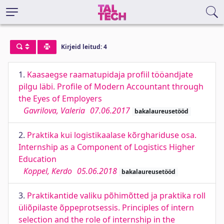
Kirjeid leitud: 4
1.
Kaasaegse raamatupidaja profiil tööandjate
pilgu läbi. Profile of Modern Accountant through
the Eyes of Employers
Gavrilova, Valeria
07.06.2017
bakalaureusetööd
2.
Praktika kui logistikaalase kõrghariduse osa.
Internship as a Component of Logistics Higher
Education
Koppel, Kerdo
05.06.2018
bakalaureusetööd
3.
Praktikantide valiku põhimõtted ja praktika roll
üliõpilaste õppeprotsessis. Principles of intern
selection and the role of internship in the