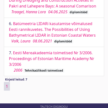
During Dredging and Construction Activites in
Pakri and Lahepere Bays: A seasonal Comarison
Traagel, Hanna Lora
04.06.2025
diplomitööd
6.
Batümeetria LIDARi kasutamise võimalused
Eesti rannikuvetes. The Possibilities of Using
Bathymetrical LIDAR in Estonian Coastal Waters
Valk, Laura
08.06.2021
diplomitööd
7.
Eesti Mereakadeemia toimetised Nr 3/2006.
Proceedings of Estonian Maritime Academy Nr
3/2006
2006
Tehnikaülikooli toimetised
Kirjeid leitud: 7
1
TALTECH DIGIKOGU