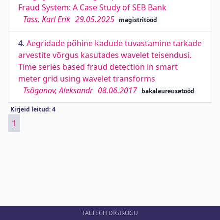
Fraud System: A Case Study of SEB Bank
Tass, Karl Erik
29.05.2025
magistritööd
4.
Aegridade põhine kadude tuvastamine tarkade
arvestite võrgus kasutades wavelet teisendusi.
Time series based fraud detection in smart
meter grid using wavelet transforms
Tsõganov, Aleksandr
08.06.2017
bakalaureusetööd
Kirjeid leitud: 4
1
TALTECH DIGIKOGU