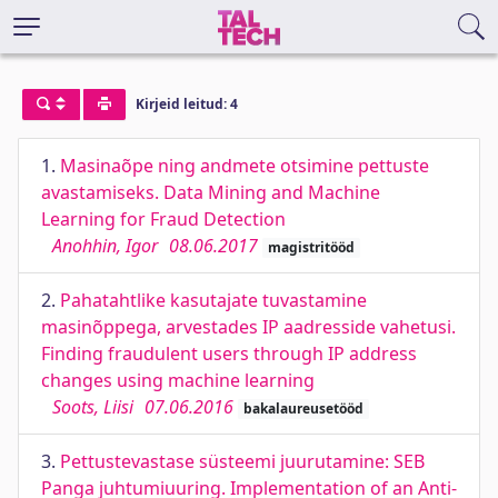
Kirjeid leitud: 4
1.
Masinaõpe ning andmete otsimine pettuste
avastamiseks. Data Mining and Machine
Learning for Fraud Detection
Anohhin, Igor
08.06.2017
magistritööd
2.
Pahatahtlike kasutajate tuvastamine
masinõppega, arvestades IP aadresside vahetusi.
Finding fraudulent users through IP address
changes using machine learning
Soots, Liisi
07.06.2016
bakalaureusetööd
3.
Pettustevastase süsteemi juurutamine: SEB
Panga juhtumiuuring. Implementation of an Anti-