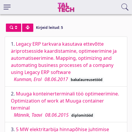
Kirjeid leitud: 5
1.
Legacy ERP tarkvara kasutava ettevõtte
äriprotsesside kaardistamine, optimeerimine ja
automatiseerimine. Mapping, optimizing and
automating business processes of a company
using Legacy ERP software
Kunman, Erol
08.06.2017
bakalaureusetööd
2.
Muuga konteinerterminali töö optimeerimine.
Optimization of work at Muuga container
terminal
Männik, Taavi
08.06.2015
diplomitööd
3.
5 MW elektritarbija hinnapõhise juhtimise