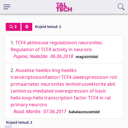
Kirjeid leitud: 2
1.
TCF4 aktiivsuse regulatsioon neuronites.
Regulation of TCF4 activity in neurons
Pupina, Nadežda
06.06.2018
magistritööd
2.
Aluselise heeliks-ling-heeliks
transkriptsioonifaktori TCF4 üleekspressioon roti
primaarsetes neuronites lentiviirusvektorite abil.
Lentivirus-mediated overexpression of basic
helix-loop-helix transcription factor TCF4 in rat
primary neurons
Raud, Mariliis
07.06.2017
bakalaureusetööd
Kirjeid leitud: 2