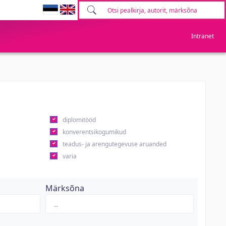
Intranet
diplomitööd
konverentsikogumikud
teadus- ja arengutegevuse aruanded
varia
Märksõna