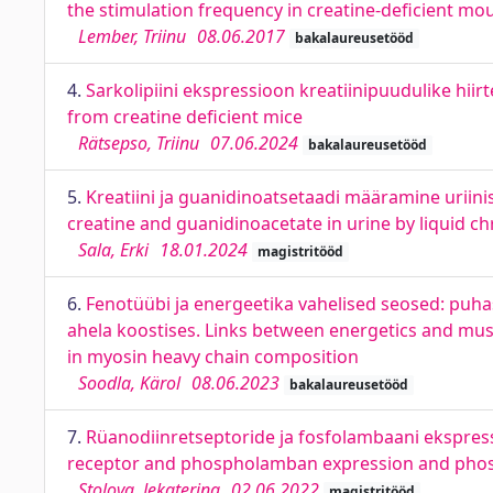
the stimulation frequency in creatine-deficient m
Lember, Triinu
08.06.2017
bakalaureusetööd
4.
Sarkolipiini ekspressioon kreatiinipuudulike hiirt
from creatine deficient mice
Rätsepso, Triinu
07.06.2024
bakalaureusetööd
5.
Kreatiini ja guanidinoatsetaadi määramine urii
creatine and guanidinoacetate in urine by liqui
Sala, Erki
18.01.2024
magistritööd
6.
Fenotüübi ja energeetika vahelised seosed: puhas 
ahela koostises. Links between energetics and musc
in myosin heavy chain composition
Soodla, Kärol
08.06.2023
bakalaureusetööd
7.
Rüanodiinretseptoride ja fosfolambaani ekspress
receptor and phospholamban expression and phosph
Stolova, Jekaterina
02.06.2022
magistritööd