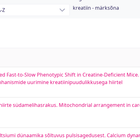
kreatiin - märksõna
 Fast-to-Slow Phenotypic Shift in Creatine-Deficient Mice.
hhanismide uurimine kreatiinipuudulikkusega hiirtel
hiirte südamelihasrakus. Mitochondrial arrangement in card
altsiumi dünaamika sõltuvus pulsisagedusest. Calcium dyn