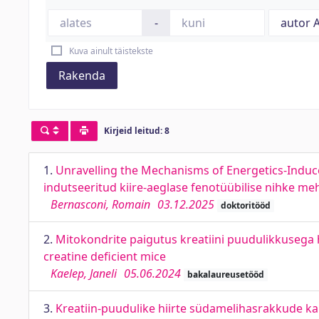
-
Kuva ainult täistekste
Rakenda
Kirjeid leitud: 8
1.
Unravelling the Mechanisms of Energetics-Induced
indutseeritud kiire-aeglase fenotüübilise nihke me
Bernasconi, Romain
03.12.2025
doktoritööd
2.
Mitokondrite paigutus kreatiini puudulikkusega 
creatine deficient mice
Kaelep, Janeli
05.06.2024
bakalaureusetööd
3.
Kreatiin-puudulike hiirte südamelihasrakkude k