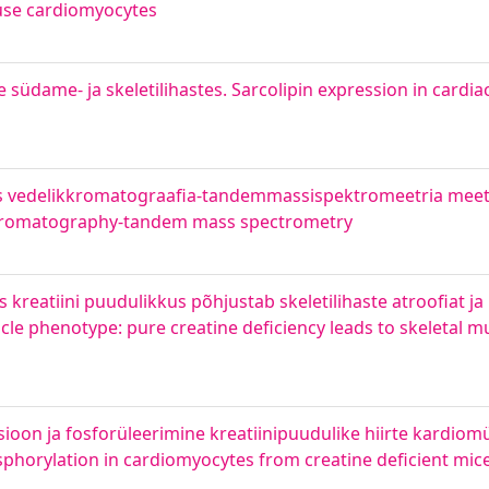
ouse cardiomyocytes
e südame- ja skeletilihastes. Sarcolipin expression in cardi
nis vedelikkromatograafia-tandemmassispektromeetria meet
d chromatography-tandem mass spectrometry
kreatiini puudulikkus põhjustab skeletilihaste atroofiat ja
le phenotype: pure creatine deficiency leads to skeletal m
ioon ja fosforüleerimine kreatiinipuudulike hiirte kardio
orylation in cardiomyocytes from creatine deficient mic