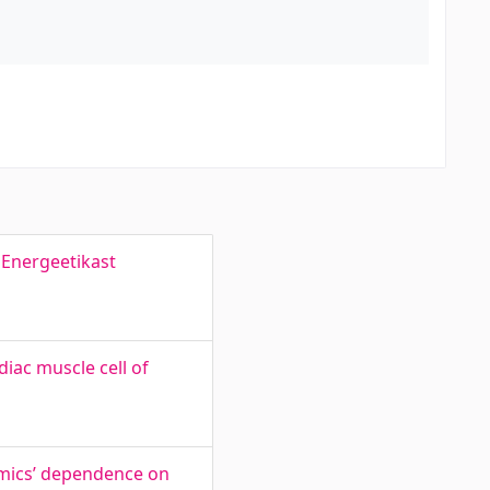
 Energeetikast
iac muscle cell of
amics’ dependence on