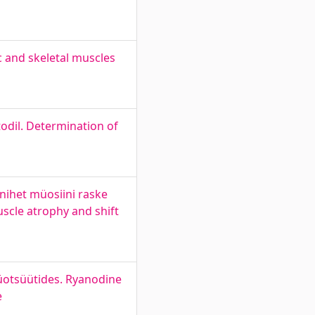
ac and skeletal muscles
odil. Determination of
 nihet müosiini raske
uscle atrophy and shift
müotsüütides. Ryanodine
e