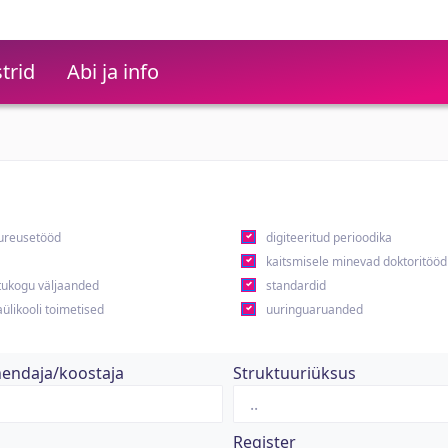
trid
Abi ja info
ureusetööd
digiteeritud perioodika
kaitsmisele minevad doktoritööd
ukogu väljaanded
standardid
ülikooli toimetised
uuringuaruanded
hendaja/koostaja
Struktuuriüksus
Register