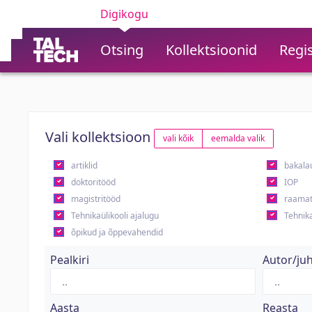
Digikogu
Otsing
Kollektsioonid
Regis
Vali kollektsioon
vali kõik
eemalda valik
artiklid
bakala
doktoritööd
IOP
magistritööd
raamat
Tehnikaülikooli ajalugu
Tehnika
õpikud ja õppevahendid
Pealkiri
Autor/ju
Aasta
Reasta