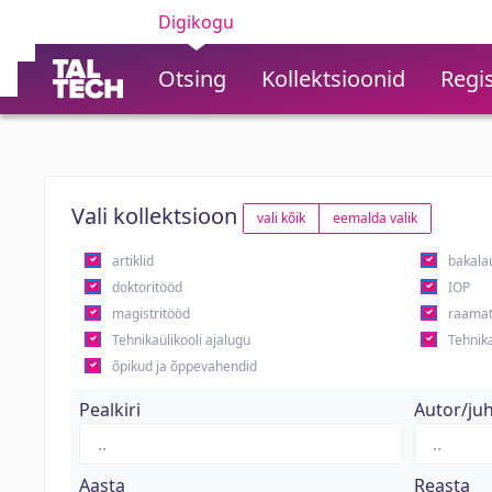
Digikogu
Otsing
Kollektsioonid
Regis
Vali kollektsioon
vali kõik
eemalda valik
artiklid
bakala
doktoritööd
IOP
magistritööd
raamat
Tehnikaülikooli ajalugu
Tehnika
õpikud ja õppevahendid
Pealkiri
Autor/ju
Aasta
Reasta