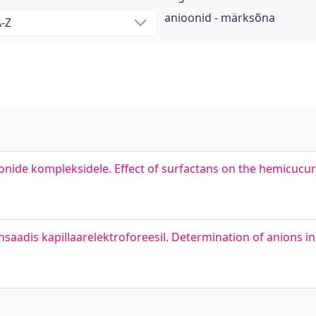
anioonid - märksõna
oonide kompleksidele. Effect of surfactans on the hemicucur
adis kapillaarelektroforeesil. Determination of anions in