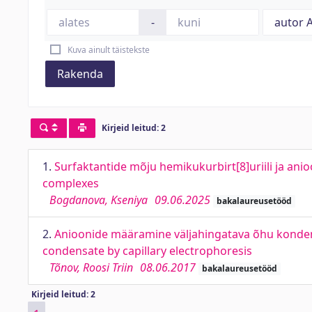
-
Kuva ainult täistekste
Rakenda
Kirjeid leitud: 2
1.
Surfaktantide mõju hemikukurbirt[8]uriili ja ani
complexes
Bogdanova, Kseniya
09.06.2025
bakalaureusetööd
2.
Anioonide määramine väljahingatava õhu kondensa
condensate by capillary electrophoresis
Tõnov, Roosi Triin
08.06.2017
bakalaureusetööd
Kirjeid leitud: 2