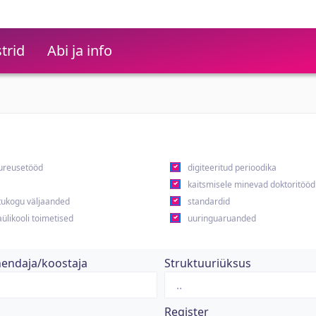
trid
Abi ja info
ureusetööd
digiteeritud perioodika
kaitsmisele minevad doktoritööd
ukogu väljaanded
standardid
ülikooli toimetised
uuringuaruanded
hendaja/koostaja
Struktuuriüksus
Register