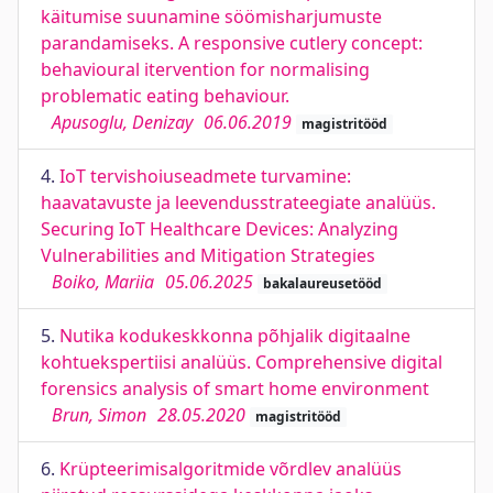
käitumise suunamine söömisharjumuste
parandamiseks. A responsive cutlery concept:
behavioural itervention for normalising
problematic eating behaviour.
Apusoglu, Denizay
06.06.2019
magistritööd
4.
IoT tervishoiuseadmete turvamine:
haavatavuste ja leevendusstrateegiate analüüs.
Securing IoT Healthcare Devices: Analyzing
Vulnerabilities and Mitigation Strategies
Boiko, Mariia
05.06.2025
bakalaureusetööd
5.
Nutika kodukeskkonna põhjalik digitaalne
kohtuekspertiisi analüüs. Comprehensive digital
forensics analysis of smart home environment
Brun, Simon
28.05.2020
magistritööd
6.
Krüpteerimisalgoritmide võrdlev analüüs