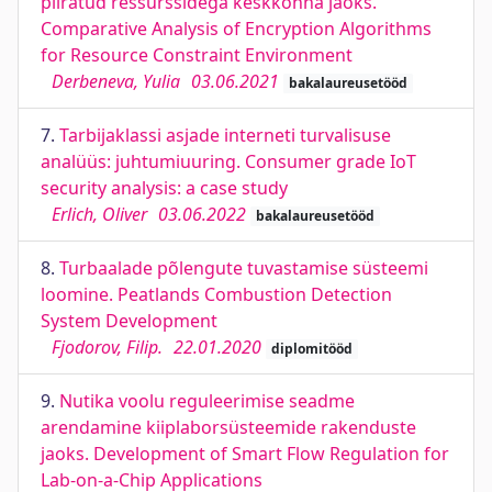
piiratud ressurssidega keskkonna jaoks.
Comparative Analysis of Encryption Algorithms
for Resource Constraint Environment
Derbeneva, Yulia
03.06.2021
bakalaureusetööd
7.
Tarbijaklassi asjade interneti turvalisuse
analüüs: juhtumiuuring. Consumer grade IoT
security analysis: a case study
Erlich, Oliver
03.06.2022
bakalaureusetööd
8.
Turbaalade põlengute tuvastamise süsteemi
loomine. Peatlands Combustion Detection
System Development
Fjodorov, Filip.
22.01.2020
diplomitööd
9.
Nutika voolu reguleerimise seadme
arendamine kiiplaborsüsteemide rakenduste
jaoks. Development of Smart Flow Regulation for
Lab-on-a-Chip Applications