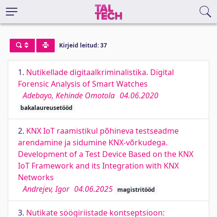
Kirjeid leitud: 37
1.
Nutikellade digitaalkriminalistika. Digital
Forensic Analysis of Smart Watches
Adebayo, Kehinde Omotola
04.06.2020
bakalaureusetööd
2.
KNX IoT raamistikul põhineva testseadme
arendamine ja sidumine KNX-võrkudega.
Development of a Test Device Based on the KNX
IoT Framework and its Integration with KNX
Networks
Andrejev, Igor
04.06.2025
magistritööd
3.
Nutikate söögiriistade kontseptsioon: