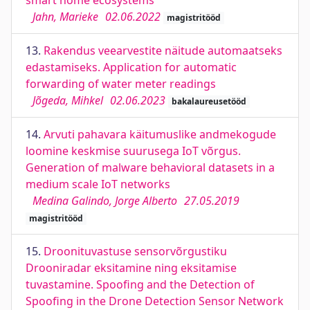
smart home ecosystems
Jahn, Marieke
02.06.2022
magistritööd
13.
Rakendus veearvestite näitude automaatseks
edastamiseks. Application for automatic
forwarding of water meter readings
Jõgeda, Mihkel
02.06.2023
bakalaureusetööd
14.
Arvuti pahavara käitumuslike andmekogude
loomine keskmise suurusega IoT võrgus.
Generation of malware behavioral datasets in a
medium scale IoT networks
Medina Galindo, Jorge Alberto
27.05.2019
magistritööd
15.
Droonituvastuse sensorvõrgustiku
Drooniradar eksitamine ning eksitamise
tuvastamine. Spoofing and the Detection of
Spoofing in the Drone Detection Sensor Network