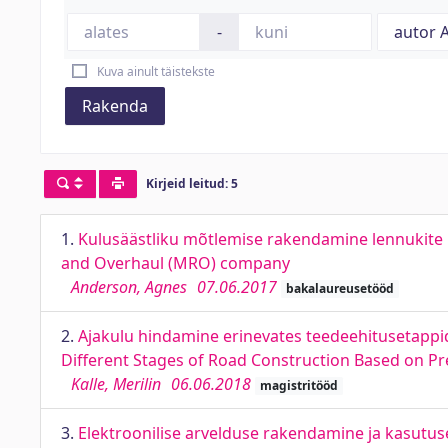
-
Kuva ainult täistekste
Rakenda
Kirjeid leitud: 5
1.
Kulusäästliku mõtlemise rakendamine lennukite 
and Overhaul (MRO) company
Anderson, Agnes
07.06.2017
bakalaureusetööd
2.
Ajakulu hindamine erinevates teedeehitusetappi
Different Stages of Road Construction Based on P
Kalle, Merilin
06.06.2018
magistritööd
3.
Elektroonilise arvelduse rakendamine ja kasutus