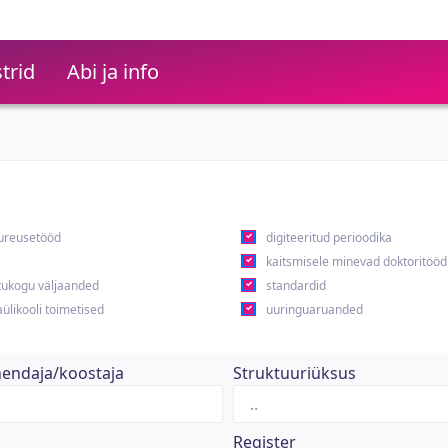
trid
Abi ja info
ureusetööd
digiteeritud perioodika
kaitsmisele minevad doktoritööd
ukogu väljaanded
standardid
ülikooli toimetised
uuringuaruanded
hendaja/koostaja
Struktuuriüksus
Register