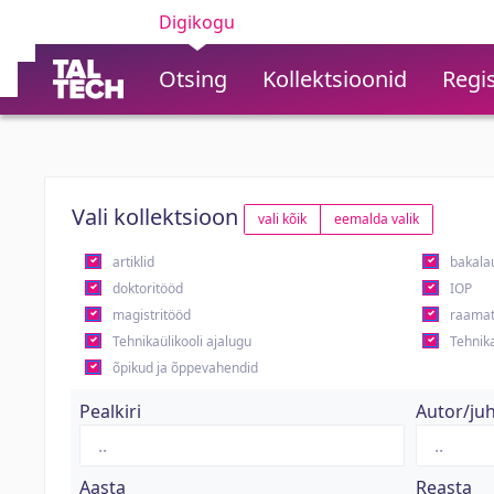
Digikogu
Otsing
Kollektsioonid
Regis
Vali kollektsioon
vali kõik
eemalda valik
artiklid
bakala
doktoritööd
IOP
magistritööd
raamat
Tehnikaülikooli ajalugu
Tehnika
õpikud ja õppevahendid
Pealkiri
Autor/ju
Aasta
Reasta