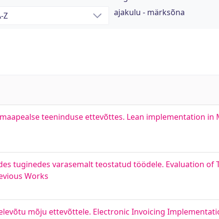
ajakulu - märksõna
maapealse teeninduse ettevõttes. Lean implementation in
des tuginedes varasemalt teostatud töödele. Evaluation of
revious Works
elevõtu mõju ettevõttele. Electronic Invoicing Implementat