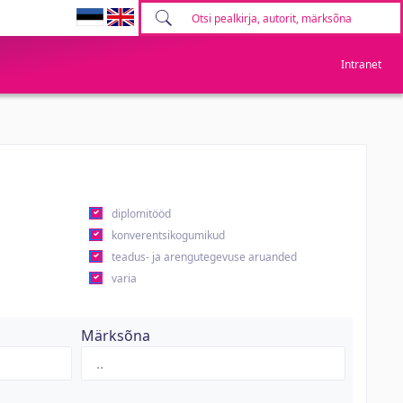
Intranet
diplomitööd
konverentsikogumikud
teadus- ja arengutegevuse aruanded
varia
Märksõna