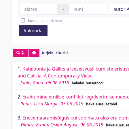
-
Kuva ainult täistekste
Rakenda
Kirjeid leitud: 3
1.
Kataloonia ja Galiitsia iseseisvusliikumiste eri
and Galicia: A Contemporary View
Joala, Anna
06.06.2018
bakalaureusetööd
2.
Eraldumine etnilise konflikti reguleerimise meet
Paats, Liisa Margit
05.06.2019
bakalaureusetööd
3.
Enesemääramisõigus kui sobimatu alus eraldumisek
Yilmaz, Erman Oskar August
06.06.2019
bakalaureus