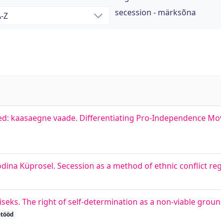
secession - märksõna
sused: kaasaegne vaade. Differentiating Pro-Independence M
odina Küprosel. Secession as a method of ethnic conflict re
s. The right of self-determination as a non-viable ground 
etööd