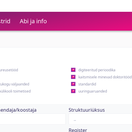
trid
Abi ja info
ureusetööd
digiteeritud perioodika
kaitsmisele minevad doktoritööd
ukogu väljaanded
standardid
ülikooli toimetised
uuringuaruanded
hendaja/koostaja
Struktuuriüksus
Register