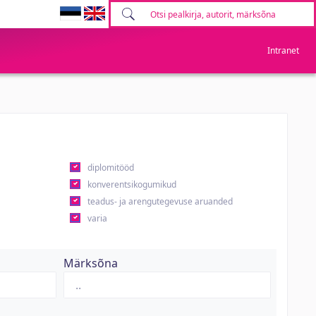
Intranet
diplomitööd
konverentsikogumikud
teadus- ja arengutegevuse aruanded
varia
Märksõna