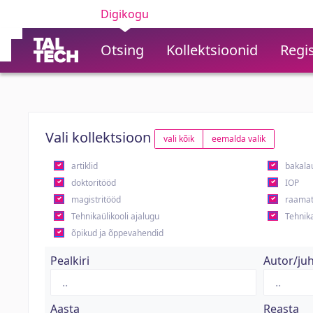
Digikogu
Otsing
Kollektsioonid
Regis
Vali kollektsioon
vali kõik
eemalda valik
artiklid
bakala
doktoritööd
IOP
magistritööd
raamat
Tehnikaülikooli ajalugu
Tehnika
õpikud ja õppevahendid
Pealkiri
Autor/ju
Aasta
Reasta