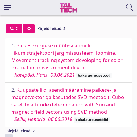
Kirjeid leitud: 2
1.
Päikesekiirguse mõõteseadmele
liikumistrajektoori järgimissüsteemi loomine.
Movement tracking system developing for solar
irradiation measurement device
Kasepõld, Hans
09.06.2021
bakalaureusetööd
2.
Kuupsatelliidi asendimääramine päikese- ja
magnetvektoriga kasutades SVD meetodit. Cube
satellite attitude determination with Sun and
magnetic field vectors using SVD method
Sellik, Hendrig
06.06.2018
bakalaureusetööd
Kirjeid leitud: 2