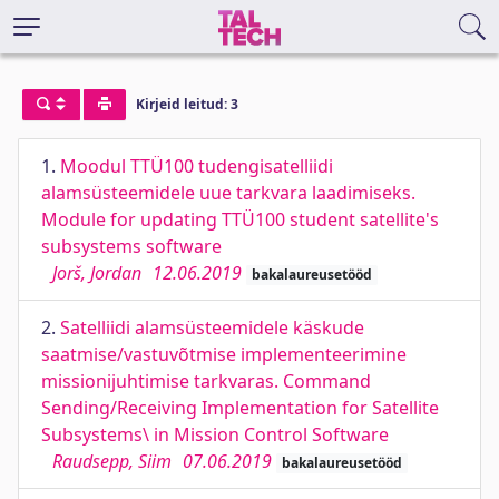
Kirjeid leitud: 3
1.
Moodul TTÜ100 tudengisatelliidi
alamsüsteemidele uue tarkvara laadimiseks.
Module for updating TTÜ100 student satellite's
subsystems software
Jorš, Jordan
12.06.2019
bakalaureusetööd
2.
Satelliidi alamsüsteemidele käskude
saatmise/vastuvõtmise implementeerimine
missionijuhtimise tarkvaras. Command
Sending/Receiving Implementation for Satellite
Subsystems\ in Mission Control Software
Raudsepp, Siim
07.06.2019
bakalaureusetööd