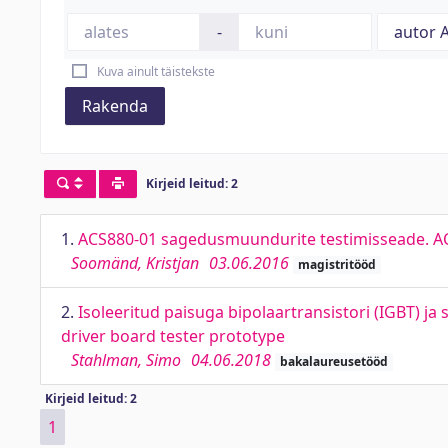
-
Kuva ainult täistekste
Rakenda
Kirjeid leitud: 2
1.
ACS880-01 sagedusmuundurite testimisseade. ACS8
Soomänd, Kristjan
03.06.2016
magistritööd
2.
Isoleeritud paisuga bipolaartransistori (IGBT) ja 
driver board tester prototype
Stahlman, Simo
04.06.2018
bakalaureusetööd
Kirjeid leitud: 2
1