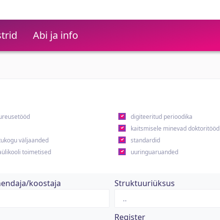
trid
Abi ja info
ureusetööd
digiteeritud perioodika
kaitsmisele minevad doktoritööd
ukogu väljaanded
standardid
ülikooli toimetised
uuringuaruanded
hendaja/koostaja
Struktuuriüksus
Register