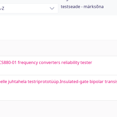
testseade - märksõna
80-01 frequency converters reliability tester
selle juhtahela testriprototüüp.Insulated-gate bipolar transi