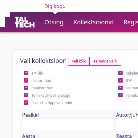
Digikogu
Otsing
Kollektsioonid
Regis
Vali kollektsioon
vali kõik
eemalda valik
artiklid
bakala
doktoritööd
IOP
magistritööd
raamat
Tehnikaülikooli ajalugu
Tehnika
õpikud ja õppevahendid
Pealkiri
Autor/ju
Aasta
Reasta