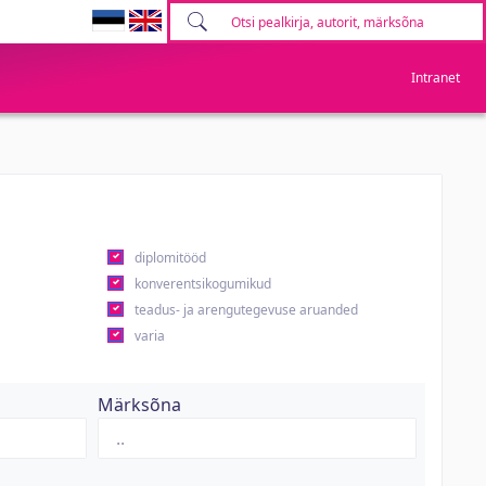
Intranet
diplomitööd
konverentsikogumikud
teadus- ja arengutegevuse aruanded
varia
Märksõna