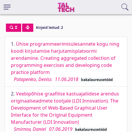
Kirjeid leitud: 2
1.
Ühise programmeerimisülesannete kogu ning
koodi kirjutamise harjutamisplatvormi
arendamine. Creating aggregated collection of
programming exercises and developing code
practice platform
Potapenko, Deniss
11.06.2018
bakalaureusetööd
2.
Veebipõhise graafilise kastuajaliidese arendus
originaalseadmete tootjale (LDI Innovation). The
Development of Web-Based Graphical User
Interface for the Original Equipment
Manufacturer (LDI Innovation)
Smirnov, Daniel
07.06.2019
bakalaureusetööd