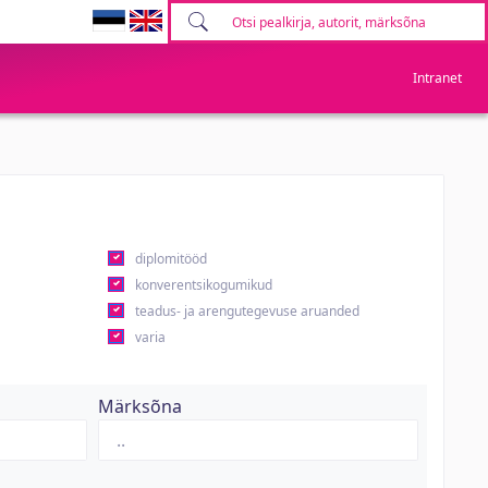
Intranet
diplomitööd
konverentsikogumikud
teadus- ja arengutegevuse aruanded
varia
Märksõna