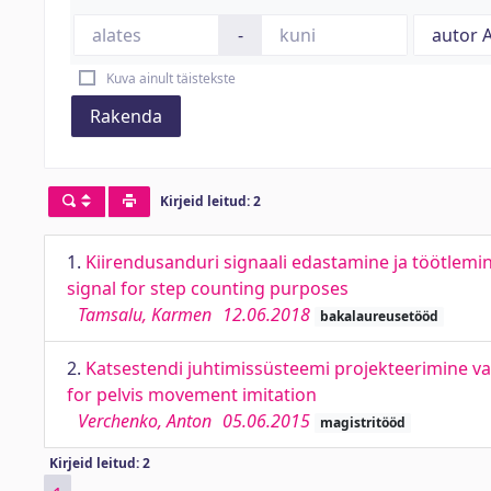
-
Kuva ainult täistekste
Rakenda
Kirjeid leitud: 2
1.
Kiirendusanduri signaali edastamine ja töötlem
signal for step counting purposes
Tamsalu, Karmen
12.06.2018
bakalaureusetööd
2.
Katsestendi juhtimissüsteemi projekteerimine vaa
for pelvis movement imitation
Verchenko, Anton
05.06.2015
magistritööd
Kirjeid leitud: 2