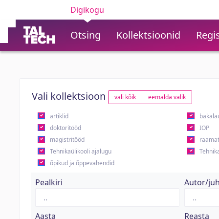
Digikogu
Otsing
Kollektsioonid
Regis
Vali kollektsioon
vali kõik
eemalda valik
artiklid
bakala
doktoritööd
IOP
magistritööd
raamat
Tehnikaülikooli ajalugu
Tehnika
õpikud ja õppevahendid
Pealkiri
Autor/ju
Aasta
Reasta