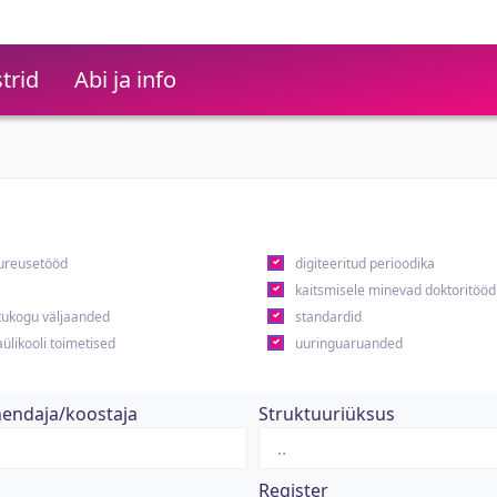
trid
Abi ja info
ureusetööd
digiteeritud perioodika
kaitsmisele minevad doktoritööd
ukogu väljaanded
standardid
ülikooli toimetised
uuringuaruanded
hendaja/koostaja
Struktuuriüksus
Register